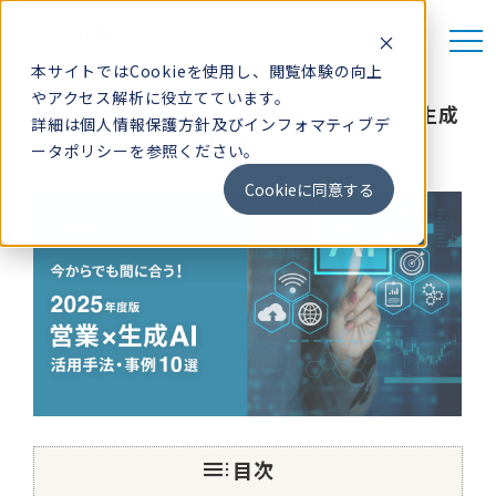
Al
right
-オールライト-
AIがいれば全部大丈夫！営業・マーケ向けAIメディア
本サイトではCookieを使用し、閲覧体験の向上
やアクセス解析に役立てています。
今からでも間に合う！2025年度版営業×生成
詳細は
個人情報保護方針
及び
インフォマティブデ
AI 活用手法・事例10選
ータポリシー
を参照ください。
無料相談
update
schedule
投稿:
2025.07.18
更新:
2025.11.15
Cookieに同意する
新着記事
AIツール情報
llms.txt ジェネレーター
お知らせ
目次
Alrightとは