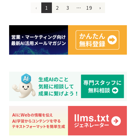
1
2
3
…
19
‹
›