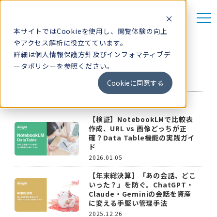
Al
right
-オールライト-
AIがいれば全部大丈夫！営業・マーケ向けAIメディア
本サイトではCookieを使用し、閲覧体験の向上
やアクセス解析に役立てています。
詳細は
個人情報保護方針
及び
インフォマティブデ
新着記事
ータポリシー
を参照ください。
無料相談
Cookieに同意する
【検証】NotebookLMで比較表
新着記事
作成、URL vs 画像どっちが正
確？Data Table機能の実践ガイ
AIツール情報
ド
llms.txt ジェネレーター
2026.01.05
お知らせ
【年末総決算】「あの会話、どこ
いった？」を防ぐ。ChatGPT・
Claude・Geminiの会話を資産
に変える手堅い管理手法
2025.12.26
Alrightとは