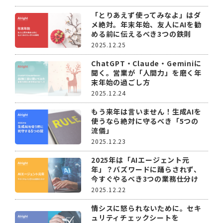
運営会社
「とりあえず使ってみなよ」はダ
利用規約
メ絶対。年末年始、友人にAIを勧
インフォマティブデータポリシー
める前に伝えるべき3つの鉄則
個人情報保護方針
2025.12.25
お問い合わせ
ChatGPT・Claude・Geminiに
聞く。営業が「人間力」を磨く年
末年始の過ごし方
2025.12.24
もう来年は言いません！生成AIを
使うなら絶対に守るべき「5つの
流儀」
2025.12.23
2025年は「AIエージェント元
年」？バズワードに踊らされず、
今すぐやるべき3つの業務仕分け
2025.12.22
情シスに怒られないために。セキ
ュリティチェックシートを