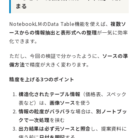
まる
NotebookLMのData Table機能を使えば、
複数ソ
ースからの情報抽出と表形式への整理
が一気に効率
化できます。
ただし、今回の検証で分かったように、
ソースの準
備方法
で精度が大きく変わります。
精度を上げる3つのポイント
構造化されたテーブル情報
（価格表、スペック
表など）は、
画像ソース
を使う
情報の粒度がバラバラ
な場合は、
別ノートブッ
クで一次処理
を挟む
出力結果は必ず元ソースと照合
し、提案資料に
使う前に
日付を明記
する