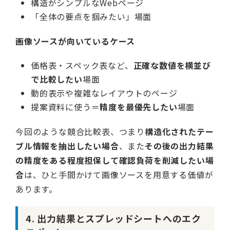
構造がシンプルなWebページ
「全体の要点を掴みたい」場面
画像ソースが向いているケース
価格表・スペック表など、
正確な数値を横並び
で比較したい
場面
動的表示や複雑なレイアウトのページ
提案資料に使う＝
精度を最優先したい
場面
今回のような競合比較表、つまり
構造化されたテー
ブル情報を抽出したい場合
、また
その後の出力結果
の精度をある程度担保して確認負荷を削減したい場
合
は、ひと手間かけて画像ソースを用意する価値が
あります。
4. 出力結果とスプレッドシートへのエク