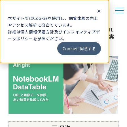
Al
right
-オールライト-
AIがいれば全部大丈夫！営業・マーケ向けAIメディア
本サイトではCookieを使用し、閲覧体験の向上
やアクセス解析に役立てています。
【検証】NotebookLMで比較表作成、URL
詳細は
個人情報保護方針
及び
インフォマティブデ
vs 画像どっちが正確？Data Table機能の実
ータポリシー
を参照ください。
無料相談
践ガイド
Cookieに同意する
update
schedule
投稿:
2026.01.05
更新:
2026.01.05
新着記事
AIツール情報
llms.txt ジェネレーター
お知らせ
Alrightとは