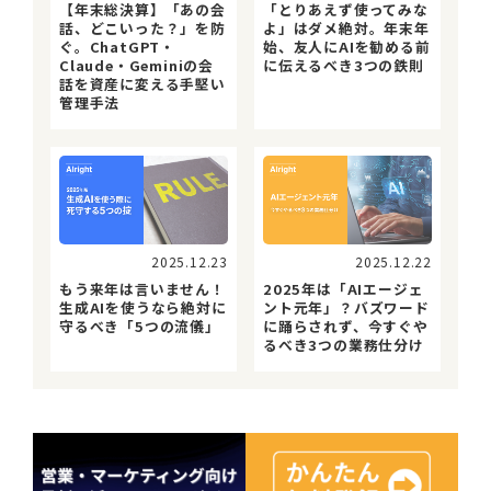
【年末総決算】「あの会
「とりあえず使ってみな
話、どこいった？」を防
よ」はダメ絶対。年末年
ぐ。ChatGPT・
始、友人にAIを勧める前
Claude・Geminiの会
に伝えるべき3つの鉄則
話を資産に変える手堅い
管理手法
2025.12.23
2025.12.22
もう来年は言いません！
2025年は「AIエージェ
生成AIを使うなら絶対に
ント元年」？バズワード
守るべき「5つの流儀」
に踊らされず、今すぐや
るべき3つの業務仕分け