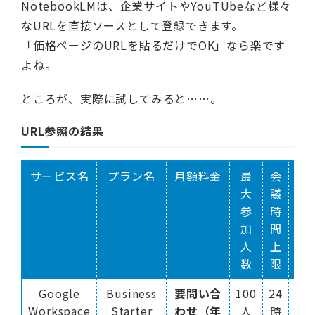
NotebookLMは、企業サイトやYouTUbeなど様々
なURLを直接ソースとして登録できます。
「価格ページのURLを貼るだけでOK」なら楽です
よね。
ところが、実際に試してみると……。
URL参照の結果
サービス名
プラン名
月額料金
最
会
録
大
議
機
参
時
加
間
人
上
数
限
Google
Business
要問い合
100
24
保
Workspace
Starter
わせ（年
人
時