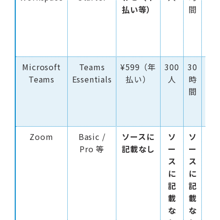
払い等）
間
量
30
Microsoft
Teams
¥599（年
300
30
10
Teams
Essentials
払い）
人
時
間
Zoom
Basic /
ソースに
ソ
ソ
ソ
Pro 等
記載なし
ー
ー
ス
ス
ス
記
に
に
な
記
記
載
載
な
な