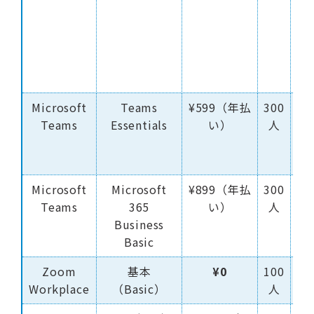
間
Microsoft
Teams
¥599（年払
300
30
Teams
Essentials
い）
人
時
間
Microsoft
Microsoft
¥899（年払
300
30
Teams
365
い）
人
時
Business
間
Basic
Zoom
基本
¥0
100
40
Workplace
（Basic）
人
分