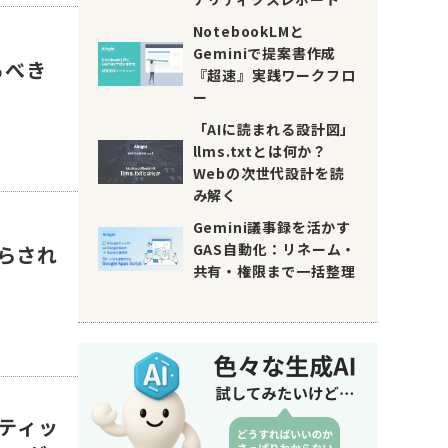
NotebookLMと
Geminiで提案書作成
るべき
『超速』実践ワークフロ
ー
「AIに読まれる設計図」
llms.txtとは何か？
Webの次世代設計を読
み解く
Gemini議事録を活かす
GAS自動化：リネーム・
踊らされ
共有・権限まで一括整理
セティッ