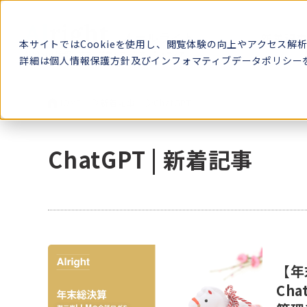
Al
right
新着記
-オールライト-
本サイトではCookieを使用し、閲覧体験の向上やアクセス解
AIがいれば全部大丈夫！営業・マーケ向けAIメディア
詳細は
個人情報保護方針
及び
インフォマティブデータポリシー
HOME
新着記事
ChatGPT
ChatGPT | 新着記事
【年
Ch