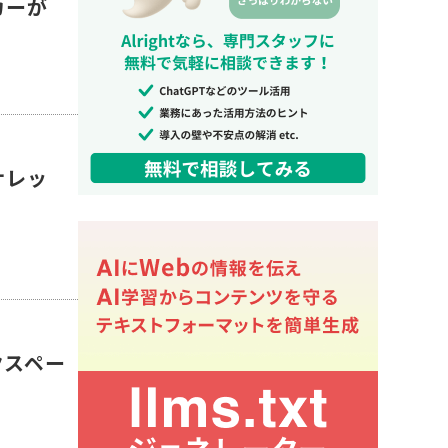
カーが
ナレッ
クスペー