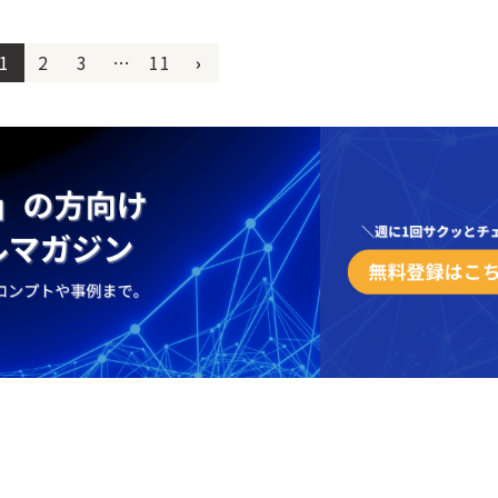
1
2
3
…
11
›