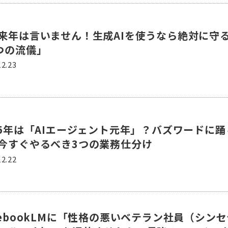
来年は言いません！生成AIを使うなら絶対に守
つの流儀」
12.23
25年は「AIエージェント元年」？バズワードに
今すぐやるべき3つの業務仕分け
12.22
tebookLMに「性格の悪いベテラン社員（シン