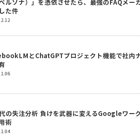
ペルソナ）」を憑依させたら、最強のFAQメー
した件
12.12
tebookLMとChatGPTプロジェクト機能で社内
有
11.06
時代の失注分析 負けを武器に変えるGoogleワー
用術
11.04