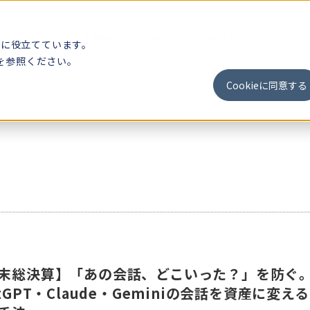
事
AIツール情報
llms.txt ジェネレーター
析に役立てています。
を参照ください。
Cookieに同意する
末総決算】「あの会話、どこいった？」を防ぐ
atGPT・Claude・Geminiの会話を資産に変え