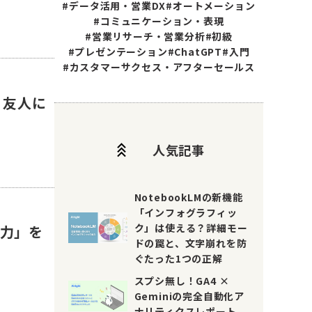
#データ活用・営業DX
#オートメーション
#コミュニケーション・表現
#営業リサーチ・営業分析
#初級
#プレゼンテーション
#ChatGPT
#入門
#カスタマーサクセス・アフターセールス
、友人に
stat_3
人気記事
NotebookLMの新機能
「インフォグラフィッ
ク」は使える？詳細モー
間力」を
ドの罠と、文字崩れを防
ぐたった1つの正解
スプシ無し！GA4 ×
Geminiの完全自動化ア
ナリティクスレポート