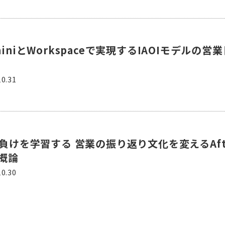
miniとWorkspaceで実現するIAOIモデルの営
10.31
と負けを学習する 営業の振り返り文化を変えるAft
概論
10.30